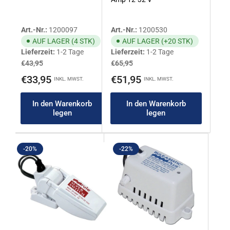
Art.-Nr.:
1200097
Art.-Nr.:
1200530
AUF LAGER (4 STK)
AUF LAGER (+20 STK)
Lieferzeit:
1-2 Tage
Lieferzeit:
1-2 Tage
Normaler
Ausverkaufspreis
Normaler
Ausverkaufspreis
€43,95
€65,95
Preis
Preis
€33,95
€51,95
INKL. MWST.
INKL. MWST.
In den Warenkorb
In den Warenkorb
legen
legen
-20%
-22%