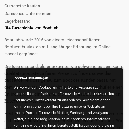
Gutscheine kaufen
Dänisches Unternehmen
Lagerbestand
Die Geschichte von BoatLab
BoatLab wurde 2016 von einem leidenschaftlichen
Bootsenthusiasten mit langjähriger Erfahrung im Online-
Handel gegründet.
Die Idee entstand, als er erkannte, wie schwierig es sein kann,
Qualitätsprodukte zu fairen Preisen zu finden, sowie das
Cookie-Einstellungen
passende Teil, das genau zum Boot des Kunden passt. Mit
dem Wunsch, das Bootserlebnis zu verbessern, schuf er einen
Wir verwenden Cookies, um Inhalte und Anzeigen zu
Onlineshop mit einer umfangreichen Auswahl an Bootsteilen,
personalisieren, Funktionen für soziale Medien bereitzustellen
und unseren Datenverkehr zu analysieren. Außerdem geben
Zubehör und Ausrüstung.
wir Informationen über Ihre Nutzung unserer Website an
unsere Partner für soziale Medien, Werbung und Analysen
Heute bietet BoatLab über 20.000 Produkte an und konzentriert
weiter, die diese möglicherweise mit anderen Informationen
sich darauf, außergewöhnlichen Kundenservice zu leisten. Wir
kombinieren, die Sie ihnen bereitgestellt haben oder die sie im
sind stolz darauf, dänischen Kundenservice anzubieten, damit