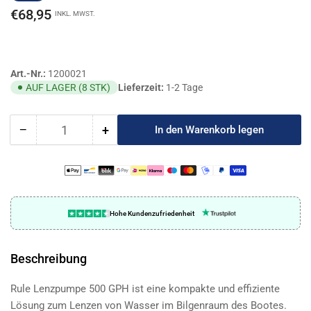
Preis
€68,95
INKL. MWST.
Art.-Nr.:
1200021
Lieferzeit:
1-2 Tage
AUF LAGER (8 STK)
−
+
In den Warenkorb legen
Anzahl
Menge
Menge
reduzieren
erhöhen
für
für
Rule,
Rule,
500
500
gph
gph
Hohe Kundenzufriedenheit
24V
24V
60
60
mm
mm
Beschreibung
Rule Lenzpumpe 500 GPH ist eine kompakte und effiziente
Lösung zum Lenzen von Wasser im Bilgenraum des Bootes.