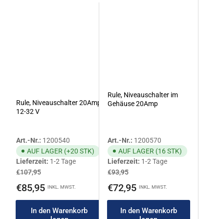
Rule, Niveauschalter im
Rule, Niveauschalter 20Amp
Gehäuse 20Amp
12-32 V
Art.-Nr.:
1200540
Art.-Nr.:
1200570
AUF LAGER (+20 STK)
AUF LAGER (16 STK)
Lieferzeit:
1-2 Tage
Lieferzeit:
1-2 Tage
Normaler
Ausverkaufspreis
Normaler
Ausverkaufspreis
€107,95
€93,95
Preis
Preis
€85,95
€72,95
INKL. MWST.
INKL. MWST.
In den Warenkorb
In den Warenkorb