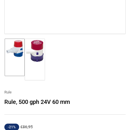
Bild
Bild
in
in
Galerieansicht
Galerieansicht
1
2
laden
laden
Rule
Rule, 500 gph 24V 60 mm
Normaler
Ausverkaufspreis
€86,95
-21%