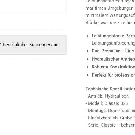
Leistungsanforderungen i
maritimen Umgebungen st
minimalem Wartungsaufwa
Stärke
, was sie zu einer
Leistungsstarke Per
Leistungsanforderung
✔ Persönlicher Kundenservice
Duo-Propeller
– für o
Hydraulischer Antrieb
Robuste Konstruktio
Perfekt für profession
Technische Spezifikatio
- Antrieb: Hydraulisch
- Modell: Classic 325
- Montage: Duo-Propelle
- Einsatzbereich: Große
- Serie: Classic – bekan