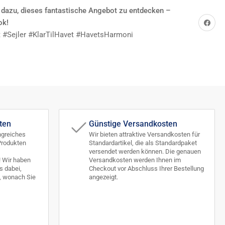
e dazu, dieses fantastische Angebot zu entdecken –
Auf Facebook teilen
ok!
 #Sejler #KlarTilHavet #HavetsHarmoni
ten
Günstige Versandkosten
ngreiches
Wir bieten attraktive Versandkosten für
Produkten
Standardartikel, die als Standardpaket
versendet werden können. Die genauen
! Wir haben
Versandkosten werden Ihnen im
 dabei,
Checkout vor Abschluss Ihrer Bestellung
, wonach Sie
angezeigt.