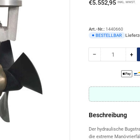
Normaler
€5.552,95
INKL. MWST.
Preis
Art.-Nr.:
1440660
Lieferz
BESTELLBAR
−
+
Anzahl
Menge
Me
reduzieren
erh
für
für
Max
Ma
Power,
Pow
Bugstrahlruder
Bug
325/325
325
hydraulic
hyd
Beschreibung
Der hydraulische Bugstr
die extreme Manövrierfähi