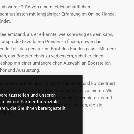
Lab wurde 2016 von einem leidenschaftlichen
senthusiasten mit langjähriger Erfahrung im Online-Handel
ündet.
dee entstand, als er erkannte, wie schwierig es sein kann,
tätsprodukte zu fairen Preisen zu finden, sowie das
ende Teil, das genau zum Boot des Kunden passt. Mit dem
ch, das Bootserlebnis zu verbessern, schuf er einen
neshop mit einer umfangreichen Auswahl an Bootsteilen,
hör und Ausrüstung.
e bietet BoatLab über 20.000 Produkte an und konzentriert
 darauf, außergewöhnlichen Kundenservice zu leisten. Wir
bereitzustellen und unseren
 stolz darauf, dänischen Kundenservice anzubieten, damit
n unsere Partner für soziale
re Kunden immer die Unterstützung erhalten, die sie
n, die Sie ihnen bereitgestellt
tigen.