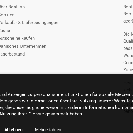
Über BoatLab
Boat
Boot
Cookies
gegr
Verkaufs- & Lieferbedingungen
Suche
Die I
Gutscheine kaufen
Quali
Dänisches Unternehmen
pass
Lagerbestand
Wuns
Onli
Zube
Heut
sich
nd Anzeigen zu personalisieren, Funktionen für soziale Medien 
sind
em geben wir Informationen über Ihre Nutzung unserer Website a
unse
, die diese möglicherweise mit anderen Informationen kombiniere
benö
 Nutzung ihrer Dienste gesammelt haben.
Ablehnen
Mehr erfahren