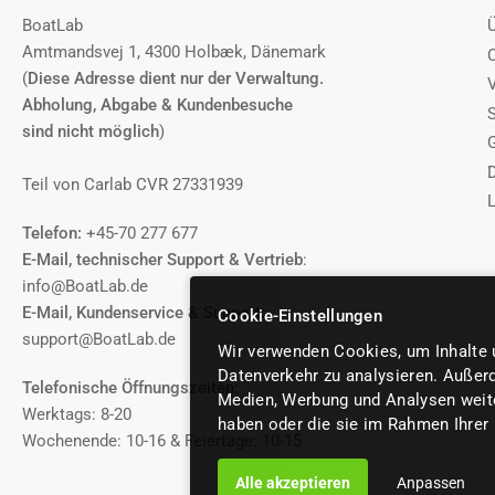
BoatLab
Amtmandsvej 1, 4300 Holbæk, Dänemark
(
Diese Adresse dient nur der Verwaltung.
Abholung, Abgabe & Kundenbesuche
sind nicht möglich
)
Teil von Carlab CVR 27331939
Telefon:
+45-70 277 677
E-Mail, technischer Support & Vertrieb
:
info@BoatLab.de
E-Mail, Kundenservice & Support:
Cookie-Einstellungen
support@BoatLab.de
Wir verwenden Cookies, um Inhalte u
Datenverkehr zu analysieren. Außerd
Telefonische Öffnungszeiten:
Medien, Werbung und Analysen weiter
Werktags: 8-20
haben oder die sie im Rahmen Ihrer
Wochenende: 10-16 & Feiertage: 10-15
Alle akzeptieren
Anpassen