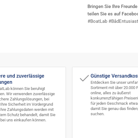
Bringen Sie Ihre Freund
teilen Sie es auf Facebo
#BoatLab #BådEntusiast
ere und zuverlässige
Günstige Versandkos
ungen
Entdecken Sie unser umfa
Sortiment mit über 20.000 
atLab können Sie beruhigt
online, alles zu äußerst
en. Wir verwenden zuverlässige
konkurrenzfähigen Preisen
chere Zahlungslösungen, bei
für jeden Geschmack etwas
Ihre Sicherheit im Vordergrund
damit Sie genau das finden
 Ihre Zahlungsdaten werden mit
suchen.
em Schutz behandelt, damit Sie
 bei uns einkaufen können.