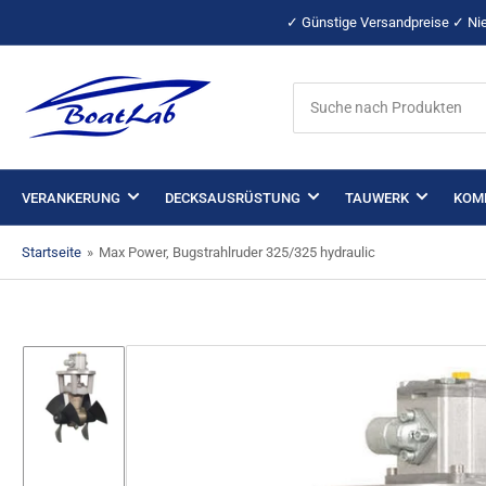
✓ Günstige Versandpreise ✓ Nie
Suche
nach
Produkten
VERANKERUNG
DECKSAUSRÜSTUNG
TAUWERK
KOM
Startseite
»
Max Power, Bugstrahlruder 325/325 hydraulic
Bild
in
Galerieansicht