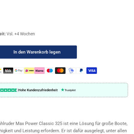
eit:
Vsl. +4 Wochen
In den Warenkorb legen
nge
öhen
x
er,
strahlruder
Hohe Kundenzufriedenheit
/325
raulic
ahlruder Max Power Classic 325 ist eine Lösung für große Boote,
gkeit und Leistung erfordern. Er ist dafür ausgelegt, unter allen