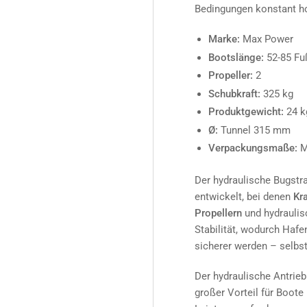
Bedingungen konstant ho
Marke:
Max Power
Bootslänge:
52-85 Fu
Propeller:
2
Schubkraft:
325 kg
Produktgewicht:
24 k
Ø:
Tunnel 315 mm
Verpackungsmaße:
M
Der hydraulische Bugstr
entwickelt, bei denen
Kra
Propellern
und hydraulis
Stabilität, wodurch Haf
sicherer werden – selbs
Der hydraulische Antrieb
großer Vorteil für Boote