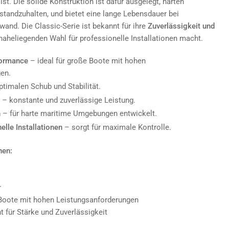
st. Die solide Konstruktion ist dafür ausgelegt, harten
andzuhalten, und bietet eine lange Lebensdauer bei
nd. Die Classic-Serie ist bekannt für ihre
Zuverlässigkeit und
 naheliegenden Wahl für professionelle Installationen macht.
formance
– ideal für große Boote mit hohen
en.
ptimalen Schub und Stabilität.
– konstante und zuverlässige Leistung.
n
– für harte maritime Umgebungen entwickelt.
elle Installationen
– sorgt für maximale Kontrolle.
nen:
r
 Boote mit hohen Leistungsanforderungen
nt für Stärke und Zuverlässigkeit